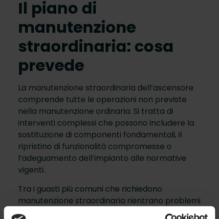
Il piano di
manutenzione
straordinaria: cosa
prevede
La manutenzione straordinaria dell’ascensore
comprende tutte le operazioni non previste
nella manutenzione ordinaria. Si tratta di
interventi complessi che possono includere la
sostituzione di componenti fondamentali, il
ripristino di funzionalità compromesse o
l’adeguamento dell’impianto alle normative
vigenti.
Tra i guasti più comuni che richiedono
manutenzione straordinaria rientrano problemi
alla centralina elettronica, malfunzionamenti