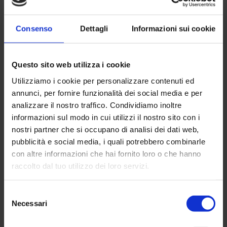
delle porte di cabina e piano, errori di
livellamento e anomalie nei sistemi di sicurezza.
Consenso
Dettagli
Informazioni sui cookie
Una manutenzione ordinaria eseguita
regolarmente da tecnici qualificati riduce
sensibilmente la probabilità di interventi
Questo sito web utilizza i cookie
straordinari e contribuisce a prolungare la vita
Utilizziamo i cookie per personalizzare contenuti ed
utile dell’impianto.
annunci, per fornire funzionalità dei social media e per
Normativa e
analizzare il nostro traffico. Condividiamo inoltre
informazioni sul modo in cui utilizzi il nostro sito con i
responsabilità nella
nostri partner che si occupano di analisi dei dati web,
pubblicità e social media, i quali potrebbero combinarle
manutenzione
con altre informazioni che hai fornito loro o che hanno
straordinaria
raccolto dal tuo utilizzo dei loro servizi.
dell’ascensore
Selezione
Necessari
del
Il responsabile della manutenzione
consenso
straordinaria dell’ascensore è il proprietario