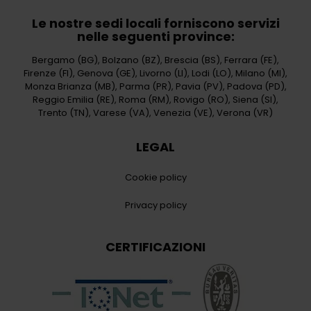
Le nostre sedi locali forniscono servizi
nelle seguenti province:
Bergamo (BG)
,
Bolzano (BZ)
,
Brescia (BS)
,
Ferrara (FE)
,
Firenze (FI)
,
Genova (GE)
,
Livorno (LI)
,
Lodi (LO)
,
Milano (MI)
,
Monza Brianza (MB)
,
Parma (PR)
,
Pavia (PV)
,
Padova (PD)
,
Reggio Emilia (RE)
,
Roma (RM)
,
Rovigo (RO)
,
Siena (SI)
,
Trento (TN)
,
Varese (VA)
,
Venezia (VE)
,
Verona (VR)
LEGAL
Cookie policy
Privacy policy
CERTIFICAZIONI