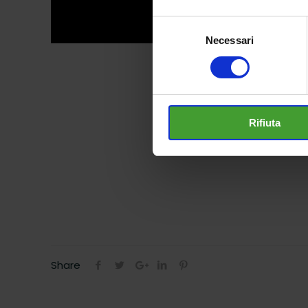
Selezione
Necessari
del
consenso
Rifiuta
Share