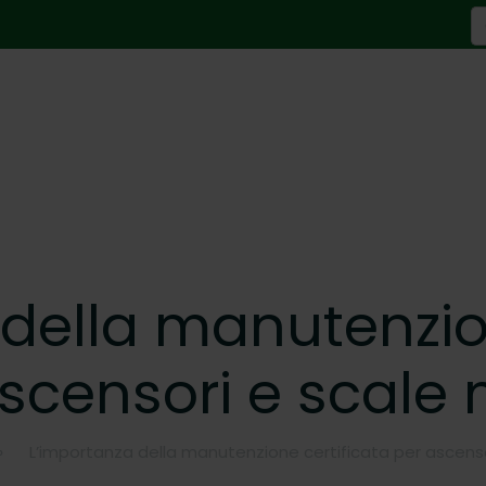
S
fo
della manutenzio
scensori e scale 
›
L’importanza della manutenzione certificata per ascenso