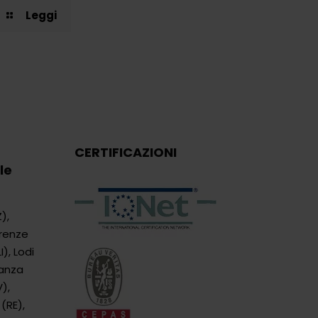
Leggi
CERTIFICAZIONI
le
Z)
,
irenze
I)
,
Lodi
ianza
V)
,
 (RE)
,