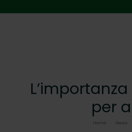
L’importanza 
per a
Home
›
News