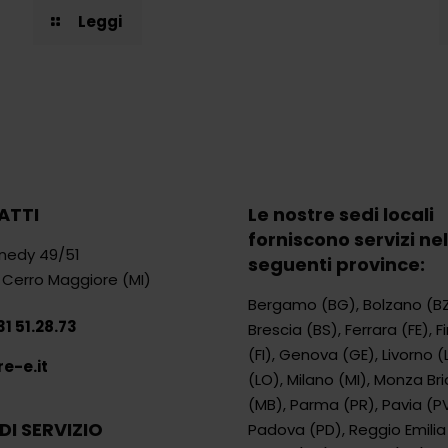
Leggi
ATTI
Le nostre sedi locali
forniscono servizi nel
nedy 49/51
seguenti province:
 Cerro Maggiore (MI)
Bergamo (BG)
,
Bolzano (B
1 51.28.73
Brescia (BS)
,
Ferrara (FE)
,
F
(FI)
,
Genova (GE)
,
Livorno (L
e-e.it
(LO)
,
Milano (MI)
,
Monza Br
(MB)
,
Parma (PR)
,
Pavia (P
DI SERVIZIO
Padova (PD)
,
Reggio Emilia