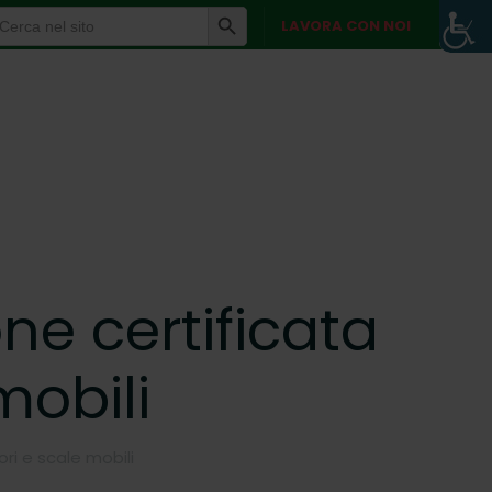
Search Button
earch
LAVORA CON NOI
r:
ne certificata
mobili
ri e scale mobili