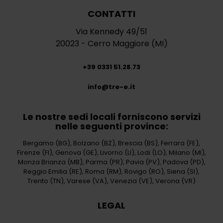
CONTATTI
Via Kennedy 49/51
20023 - Cerro Maggiore (MI)
+39 0331 51.28.73
info@tre-e.it
Le nostre sedi locali forniscono servizi
nelle seguenti province:
Bergamo (BG)
,
Bolzano (BZ)
,
Brescia (BS)
,
Ferrara (FE)
,
Firenze (FI)
,
Genova (GE)
,
Livorno (LI)
,
Lodi (LO)
,
Milano (MI)
,
Monza Brianza (MB)
,
Parma (PR)
,
Pavia (PV)
,
Padova (PD)
,
Reggio Emilia (RE)
,
Roma (RM)
,
Rovigo (RO)
,
Siena (SI)
,
Trento (TN)
,
Varese (VA)
,
Venezia (VE)
,
Verona (VR)
LEGAL