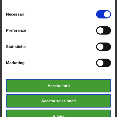
Brianza
Selezione
Necessari
del
Leggi
consenso
Preferenze
Statistiche
Marketing
Accetta tutti
Manutenzione
Accetta selezionati
Ascensori Milano
Rifiuta